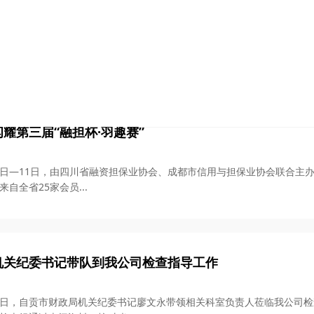
召开2026年半年度工作会议
午，市农担公司召开2026年半年度工作会议，全面总结回顾了公司2026
部书记、董事长华才敏，...
耀第三届“融担杯·羽趣赛”
月10日—11日，由四川省融资担保业协会、成都市信用与担保业协会联合主办
自全省25家会员...
机关纪委书记带队到我公司检查指导工作
月26日，自贡市财政局机关纪委书记廖文永带领相关科室负责人莅临我公司