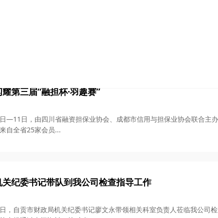
召开2026年半年度工作会议
午，市农担公司召开2026年半年度工作会议，全面总结回顾了公司2026
部书记、董事长华才敏，...
耀第三届“融担杯·羽趣赛”
月10日—11日，由四川省融资担保业协会、成都市信用与担保业协会联合主办
自全省25家会员...
机关纪委书记带队到我公司检查指导工作
月26日，自贡市财政局机关纪委书记廖文永带领相关科室负责人莅临我公司